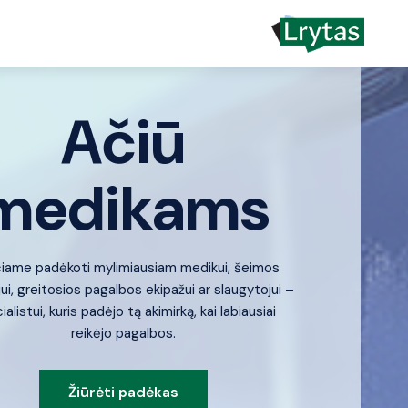
Ačiū
medikams
čiame padėkoti mylimiausiam medikui, šeimos
ui, greitosios pagalbos ekipažui ar slaugytojui –
alistui, kuris padėjo tą akimirką, kai labiausiai
reikėjo pagalbos.
Žiūrėti padėkas