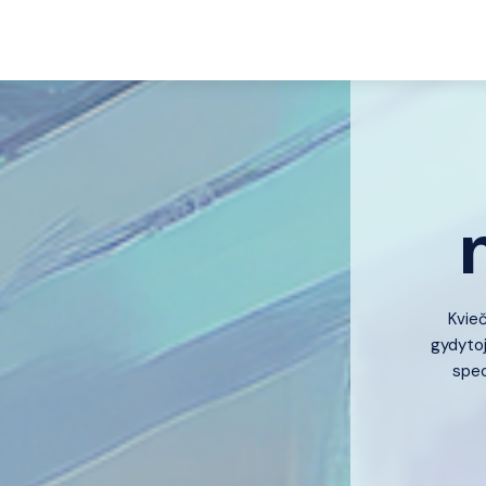
Kvie
gydytoj
speci