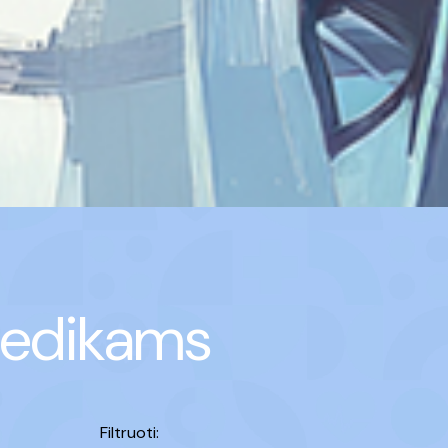
medikams
Filtruoti: