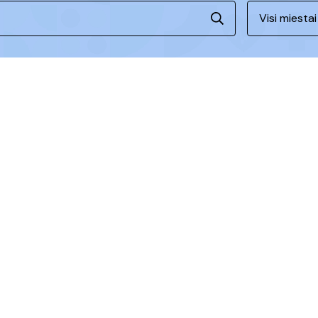
Visi miestai
1
2
3
4
5
6
7
aujienos ir patarim