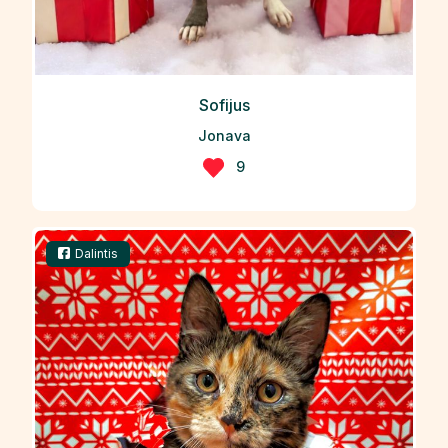
Sofijus
Jonava
9
Dalintis