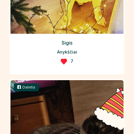
Sigis
Anykščiai
7
Dalintis