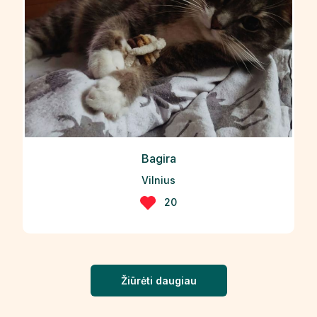
Bagira
Vilnius
20
Žiūrėti daugiau