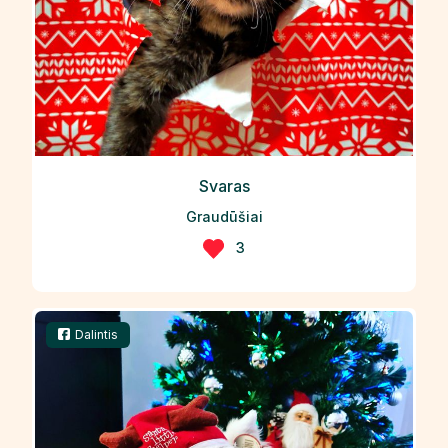
Svaras
Graudūšiai
3
Dalintis