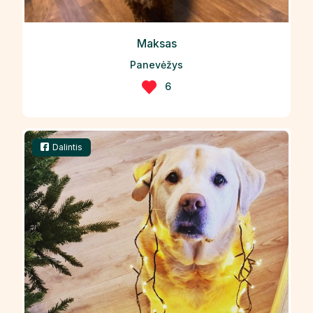
Maksas
Panevėžys
6
Dalintis