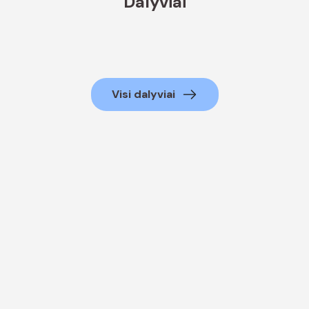
Dalyviai
Visi dalyviai