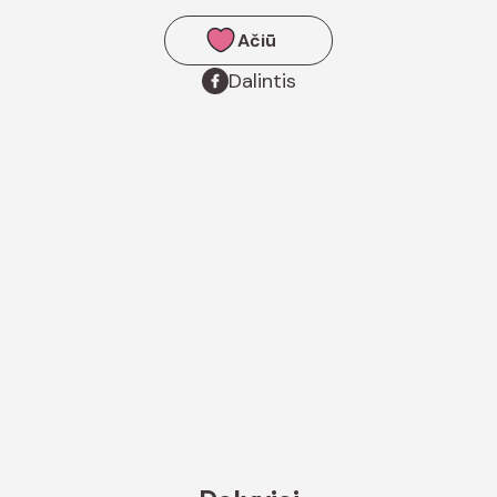
Ačiū
Dalintis