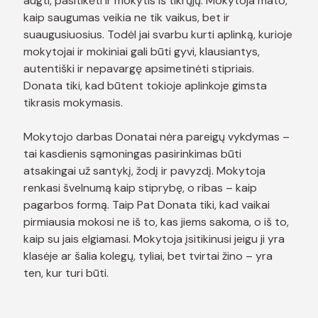
augti, pasitikėti ir mokytis iš tikrųjų. Mokytoja mato,
kaip saugumas veikia ne tik vaikus, bet ir
suaugusiuosius. Todėl jai svarbu kurti aplinką, kurioje
mokytojai ir mokiniai gali būti gyvi, klausiantys,
autentiški ir nepavargę apsimetinėti stipriais.
Donata tiki, kad būtent tokioje aplinkoje gimsta
tikrasis mokymasis.
Mokytojo darbas Donatai nėra pareigų vykdymas –
tai kasdienis sąmoningas pasirinkimas būti
atsakingai už santykį, žodį ir pavyzdį. Mokytoja
renkasi švelnumą kaip stiprybę, o ribas – kaip
pagarbos formą. Taip Pat Donata tiki, kad vaikai
pirmiausia mokosi ne iš to, kas jiems sakoma, o iš to,
kaip su jais elgiamasi. Mokytoja įsitikinusi jeigu ji yra
klasėje ar šalia kolegų, tyliai, bet tvirtai žino – yra
ten, kur turi būti.