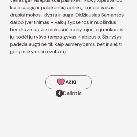
vaikas gali visapusiškai pasitikėti. Mokytojai svarbu
kurti saugią ir palaikančią aplinką, kurioje vaikas
drąsiai mokosi, klysta ir auga. Didžiausias Samantos
darbo įvertinimas – vaikų šypsenos ir nuoširdus
bendravimas. Jie mokosi iš mokytojos, o ji mokosi iš
jų, todėl jų ryšys tampa gyvas ir abipusis. Šis ryšys
padeda augti ne tik kaip asmenybėms, bet ir siekti
gerų mokymosi rezultatų
Ačiū
Dalintis