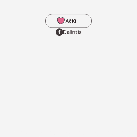
Ačiū
Dalintis