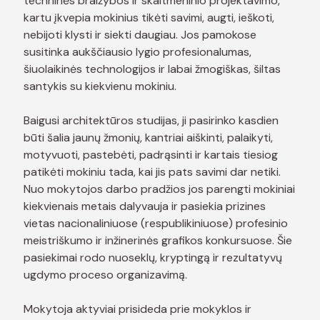
techninės braižybos ir skaitmeninio projektavimo,
kartu įkvepia mokinius tikėti savimi, augti, ieškoti,
nebijoti klysti ir siekti daugiau. Jos pamokose
susitinka aukščiausio lygio profesionalumas,
šiuolaikinės technologijos ir labai žmogiškas, šiltas
santykis su kiekvienu mokiniu.
Baigusi architektūros studijas, ji pasirinko kasdien
būti šalia jaunų žmonių, kantriai aiškinti, palaikyti,
motyvuoti, pastebėti, padrąsinti ir kartais tiesiog
patikėti mokiniu tada, kai jis pats savimi dar netiki.
Nuo mokytojos darbo pradžios jos parengti mokiniai
kiekvienais metais dalyvauja ir pasiekia prizines
vietas nacionaliniuose (respublikiniuose) profesinio
meistriškumo ir inžinerinės grafikos konkursuose. Šie
pasiekimai rodo nuoseklų, kryptingą ir rezultatyvų
ugdymo proceso organizavimą.
Mokytoja aktyviai prisideda prie mokyklos ir