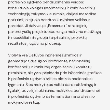
profesinio ugdymo bendruomenės veiklos:
konsultuoja kolegas informacinių ir komunikacinių
technologijų taikymo klausimais, dalijasi metodine
patirtimi, inicijuoja bendras kūrybines veiklas ir
parodas. Ji dalyvauja „Erasmus+“ strateginių
partnerysčių projektuose, rengia mokymo medžiagą
ir nuosekliai integruoja tarptautinių projektų
rezultatus į ugdymo procesą.
Violeta yra Lietuvos inžinerinės grafikos ir
geometrijos draugijos prezidentė, nacionalinių
konferencijų ir konkursų organizacinių komitetų
pirmininkė, aktyviai prisideda prie inžinerinės grafikos
ir profesinio ugdymo srities plėtros nacionaliniu
lygmeniu. Šios mokytojos veikla daro reikšmingą ir
ilgalaikį poveikį mokiniams, mokyklos bendruomenei
ir profesinio ugdymo sistemai, stiprina profesinio
mokymo prestižą.