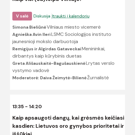
V salė
Diskusija
Įtraukti į kalendorių
Vilniaus miesto vicemerė
Simona Bieliūnė
LSMC Sociologijos instituto
Agnieška Avin Ileri
jaunesnioji mokslo darbuotoja
Menininkai,
Remigijus ir Algirdas Gataveckai
dirbantys kaip kūrybinis duetas
Lrytas verslo
Greta Ališauskaitė-Bagušauskienė
vystymo vadovė
Žurnalistė
Moderatorė: Daiva Žeimytė-Bilienė
13:35 - 14:20
Kaip apsaugoti dangų, kai grėsmės keičiasi
kasdien: Lietuvos oro gynybos prioritetai ir
iššūkiai