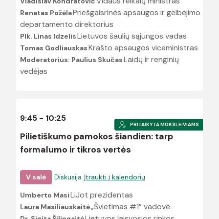
Vidaus reikalų ministras
Vladislav Kondratovič
Priešgaisrinės apsaugos ir gelbėjimo
Renatas Požėla
departamento direktorius
Lietuvos šaulių sąjungos vadas
Plk. Linas Idzelis
Krašto apsaugos viceministras
Tomas Godliauskas
Laidų ir renginių
Moderatorius: Paulius Skučas
vedėjas
9:45 - 10:25
PRITAIKYTA MOKSLEIVIAMS
Pilietiškumo pamokos šiandien: tarp
formalumo ir tikros vertės
V salė
Diskusija
Įtraukti į kalendorių
LiJot prezidentas
Umberto Masi
„Švietimas #1” vadovė
Laura Masiliauskaitė
Lietuvos laisvosios rinkos
Dr. Sigita Šilingaitė