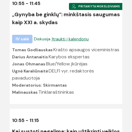
10:55 - 11:45
PRITAIKYTA MOKSLEIVIAMS
„Gynyba be ginklų“: minkštasis saugumas
kaip XXI a. skydas
IV salė
Diskusija
Įtraukti į kalendorių
Krašto apsaugos viceministras
Tomas Godliauskas
Karybos ekspertas
Darius Antanaitis
Blue/Yellow įkūrėjas
Jonas Ohmanas
DELFI vyr. redaktorės
Ugnė Karaliūnaitė
pavaduotoja
Moderatorius: Skirmantas
Tinklaraštininkas
Malinauskas
10:55 - 11:15
Kai sustoti negalima: kaip užtikrinti veiklos