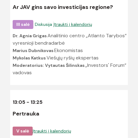
Ar JAV gins savo investicijas regione?
III salė
Diskusija
Įtraukti į kalendorių
Analitinio centro „Atlanto Tarybos“
Dr. Agnia Grigas
vyresnioji bendradarbė
Ekonomistas
Marius Dubnikovas
Viešųjų ryšių ekspertas
Mykolas Katkus
„Investors' Forum“
Moderatorius: Vytautas Šilinskas
vadovas
13:05 - 13:25
Pertrauka
V salė
Įtraukti į kalendorių