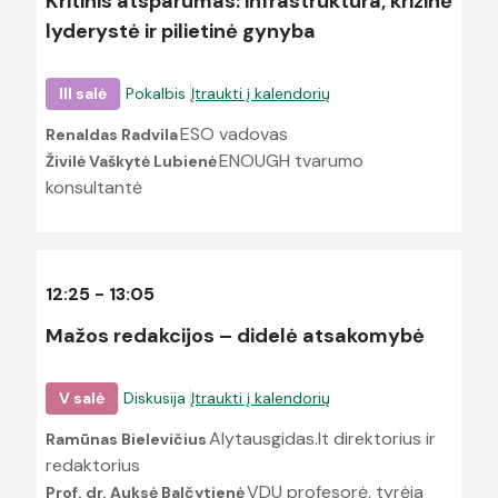
Kritinis atsparumas: infrastruktūra, krizinė
lyderystė ir pilietinė gynyba
III salė
Pokalbis
Įtraukti į kalendorių
ESO vadovas
Renaldas Radvila
ENOUGH tvarumo
Živilė Vaškytė Lubienė
konsultantė
12:25 - 13:05
Mažos redakcijos – didelė atsakomybė
V salė
Diskusija
Įtraukti į kalendorių
Alytausgidas.lt direktorius ir
Ramūnas Bielevičius
redaktorius
VDU profesorė, tyrėja
Prof. dr. Auksė Balčytienė