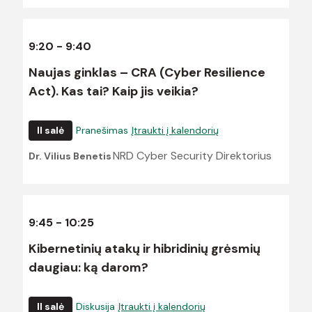
9:20 - 9:40
Naujas ginklas – CRA (Cyber Resilience
Act). Kas tai? Kaip jis veikia?
II salė
Pranešimas
Įtraukti į kalendorių
NRD Cyber Security Direktorius
Dr. Vilius Benetis
9:45 - 10:25
Kibernetinių atakų ir hibridinių grėsmių
daugiau: ką darom?
II salė
Diskusija
Įtraukti į kalendorių