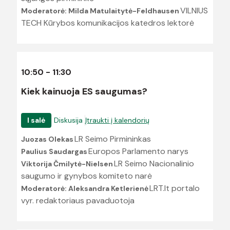
VILNIUS
Moderatorė: Milda Matulaitytė-Feldhausen
TECH Kūrybos komunikacijos katedros lektorė
10:50 - 11:30
Kiek kainuoja ES saugumas?
I salė
Diskusija
Įtraukti į kalendorių
LR Seimo Pirmininkas
Juozas Olekas
Europos Parlamento narys
Paulius Saudargas
LR Seimo Nacionalinio
Viktorija Čmilytė-Nielsen
saugumo ir gynybos komiteto narė
LRT.lt portalo
Moderatorė: Aleksandra Ketlerienė
vyr. redaktoriaus pavaduotoja