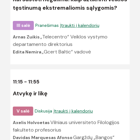
tęstinumą ekstremaliomis sąlygomis?
III salė
Pranešimas
Įtraukti į kalendorių
„Telecentro“ Veiklos vystymo
Arnas Zuikis
departamento direktorius
„Gcert Baltic“ vadovė
Edita Nemira
11:15 - 11:55
Atvykę ir likę
V salė
Diskusija
Įtraukti į kalendorių
Vilniaus universiteto Filologijos
Axelis Holvoetas
fakulteto profesorius
Gargždų „Bangos“
Davidas Marquesas Afonso