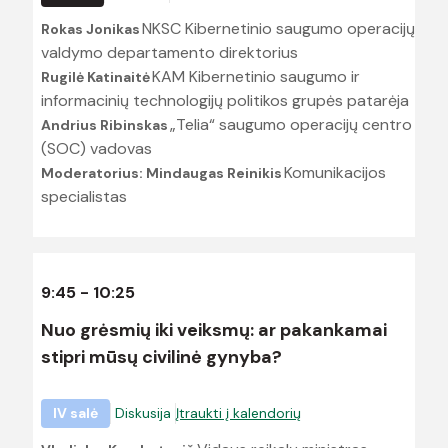
NKSC Kibernetinio saugumo operacijų
Rokas Jonikas
valdymo departamento direktorius
KAM Kibernetinio saugumo ir
Rugilė Katinaitė
informacinių technologijų politikos grupės patarėja
„Telia“ saugumo operacijų centro
Andrius Ribinskas
(SOC) vadovas
Komunikacijos
Moderatorius: Mindaugas Reinikis
specialistas
9:45 - 10:25
Nuo grėsmių iki veiksmų: ar pakankamai
stipri mūsų civilinė gynyba?
IV salė
Diskusija
Įtraukti į kalendorių