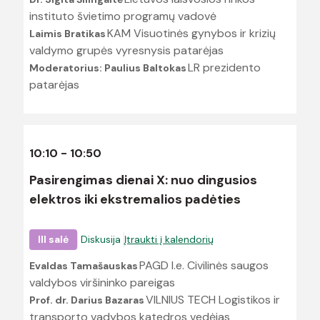
instituto švietimo programų vadovė
KAM Visuotinės gynybos ir krizių
Laimis Bratikas
valdymo grupės vyresnysis patarėjas
LR prezidento
Moderatorius: Paulius Baltokas
patarėjas
10:10 - 10:50
Pasirengimas dienai X: nuo dingusios
elektros iki ekstremalios padėties
III salė
Diskusija
Įtraukti į kalendorių
PAGD l.e. Civilinės saugos
Evaldas Tamašauskas
valdybos viršininko pareigas
VILNIUS TECH Logistikos ir
Prof. dr. Darius Bazaras
transporto vadybos katedros vedėjas