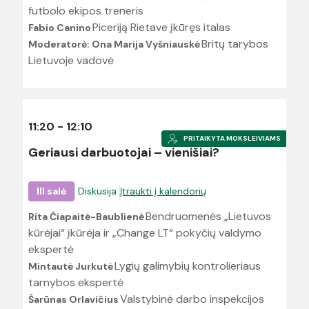
futbolo ekipos treneris
Piceriją Rietave įkūręs italas
Fabio Canino
Britų tarybos
Moderatorė: Ona Marija Vyšniauskė
Lietuvoje vadovė
11:20 - 12:10
PRITAIKYTA MOKSLEIVIAMS
Geriausi darbuotojai – vienišiai?
III salė
Diskusija
Įtraukti į kalendorių
Bendruomenės „Lietuvos
Rita Čiapaitė-Baublienė
kūrėjai“ įkūrėja ir „Change LT“ pokyčių valdymo
ekspertė
Lygių galimybių kontrolieriaus
Mintautė Jurkutė
tarnybos ekspertė
Valstybinė darbo inspekcijos
Šarūnas Orlavičius