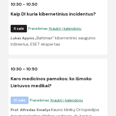
10:30 - 10:50
Kaip DI kuria kibernetinius incidentus?
II salė
Pranešimas
Įtraukti į kalendorių
„Baltimax“ kibernetinio saugumo
Lukas Apynis
inžinierius, ESET ekspertas
10:30 - 10:50
Karo medicinos pamokos: ko išmoko
Lietuvos medikai?
IV salė
Pranešimas
Įtraukti į kalendorių
Kauno klinikų Ortopedijos
Prof. Alfredas Smailys
traumatologijos klinikos vadovas, du kartus