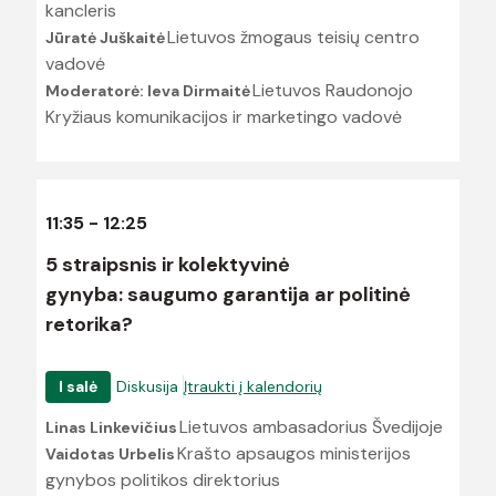
kancleris
Lietuvos žmogaus teisių centro
Jūratė Juškaitė
vadovė
Lietuvos Raudonojo
Moderatorė: Ieva Dirmaitė
Kryžiaus komunikacijos ir marketingo vadovė
11:35 - 12:25
5 straipsnis ir kolektyvinė
gynyba: saugumo garantija ar politinė
retorika?
I salė
Diskusija
Įtraukti į kalendorių
Lietuvos ambasadorius Švedijoje
Linas Linkevičius
Krašto apsaugos ministerijos
Vaidotas Urbelis
gynybos politikos direktorius