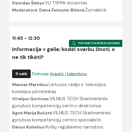
VU TSPMI docentas
Deividas Šlekys
Žurnalistė
Moderatorė: Daiva Žeimytė-Bilienė
11:45 - 12:30
PRITAIKYTA MOKSLEIVIAMS
Informacija = galia: kodėl svarbu žinoti, o
ne tik tikėti?
II salė
Diskusija
Įtraukti į kalendorių
Lietuvos radijo ir televizijos
Mantas Martišius
komisijos pirmininkas
VILNIUS TECH Skaitmeninės
Vitalijus Gurčinas
gynybos kompetencijų centro direktorius
VILNIUS TECH Skaitmeninės
Agnė Marija Bučytė
gynybos kompetencijų centro specialistė
Ryšių reguliavimo tarnybos
Darius Kuliešius