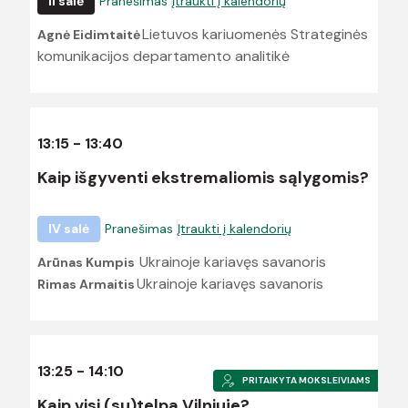
II salė
Pranešimas
Įtraukti į kalendorių
Lietuvos kariuomenės Strateginės
Agnė Eidimtaitė
komunikacijos departamento analitikė
13:15 - 13:40
Kaip išgyventi ekstremaliomis sąlygomis?
IV salė
Pranešimas
Įtraukti į kalendorių
Ukrainoje kariavęs savanoris
Arūnas Kumpis
Ukrainoje kariavęs savanoris
Rimas Armaitis
13:25 - 14:10
PRITAIKYTA MOKSLEIVIAMS
Kaip visi (su)telpa Vilniuje?