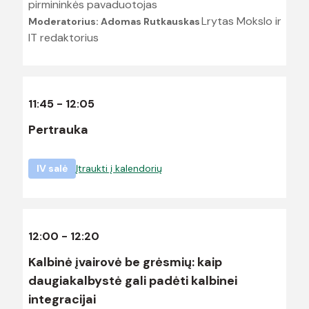
pirmininkės pavaduotojas
Lrytas Mokslo ir
Moderatorius: Adomas Rutkauskas
IT redaktorius
11:45 - 12:05
Pertrauka
IV salė
Įtraukti į kalendorių
12:00 - 12:20
Kalbinė įvairovė be grėsmių: kaip
daugiakalbystė gali padėti kalbinei
integracijai