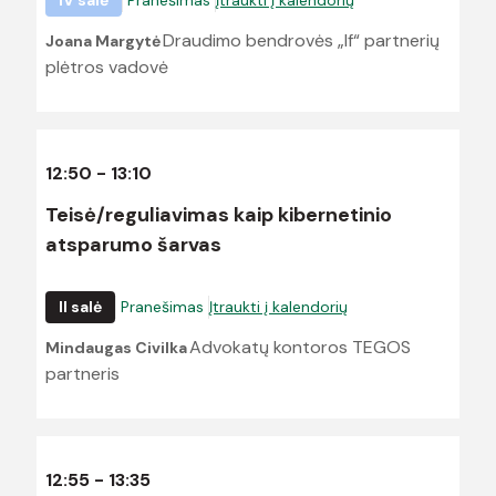
IV salė
Pranešimas
Įtraukti į kalendorių
Draudimo bendrovės „If“ partnerių
Joana Margytė
plėtros vadovė
12:50 - 13:10
Teisė/reguliavimas kaip kibernetinio
atsparumo šarvas
II salė
Pranešimas
Įtraukti į kalendorių
Advokatų kontoros TEGOS
Mindaugas Civilka
partneris
12:55 - 13:35