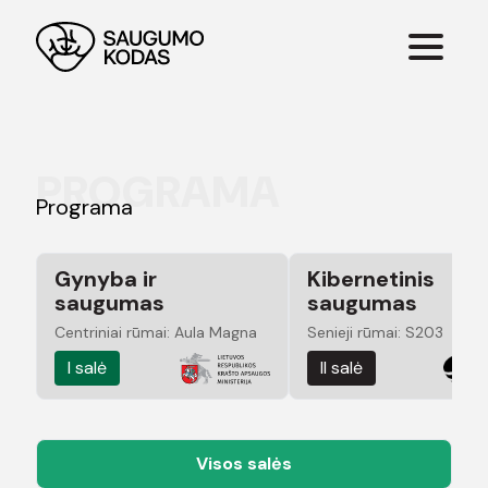
PROGRAMA
Programa
Gynyba ir
Kibernetinis
saugumas
saugumas
Centriniai rūmai: Aula Magna
Senieji rūmai: S203
I salė
II salė
Visos salės