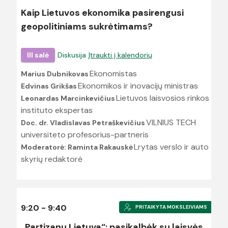
Kaip Lietuvos ekonomika pasirengusi
geopolitiniams sukrėtimams?
III salė
Diskusija
Įtraukti į kalendorių
Ekonomistas
Marius Dubnikovas
Ekonomikos ir inovacijų ministras
Edvinas Grikšas
Lietuvos laisvosios rinkos
Leonardas Marcinkevičius
instituto ekspertas
VILNIUS TECH
Doc. dr. Vladislavas Petraškevičius
universiteto profesorius-partneris
Lrytas verslo ir auto
Moderatorė: Raminta Rakauskė
skyrių redaktorė
9:20 - 9:40
PRITAIKYTA MOKSLEIVIAMS
„Partizanų Lietuva“: pasikalbėk su laisvės