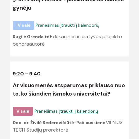
gynėju
IV salė
Pranešimas
Įtraukti į kalendorių
Edukacinės iniciatyvos projekto
Rugilė Grendaitė
bendraautorė
9:20 - 9:40
Ar visuomenės atsparumas priklauso nuo
to, ko šiandien išmoko universitetai?
V salė
Pranešimas
Įtraukti į kalendorių
VILNIUS
Doc. dr. Živilė Sederevičiūtė-Pačiauskienė
TECH Studijų prorektorė