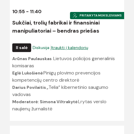
10:55 - 11:40
PRITAIKYTA MOKSLEIVIAMS
Sukčiai, trolių fabrikai ir finansiniai
manipuliatoriai – bendras priešas
II salė
Diskusija
Įtraukti į kalendorių
Lietuvos policijos generalinis
Arūnas Paulauskas
komisaras
Pinigų plovimo prevencijos
Eglė Lukošienė
kompetencijų centro direktorė
„Telia“ kibernetinio saugumo
Darius Povilaitis
vadovas
Lrytas verslo
Moderatorė: Simona Viltrakytė
naujienų žurnalistė