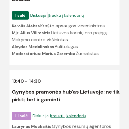
I salė
Diskusija
Įtraukti į kalendorių
Krašto apsaugos viceministras
Karolis Aleksa
Lietuvos karinių oro pajėgų
Mjr. Alius Vilimaitis
Mokymo centro viršininkas
Politologas
Alvydas Medalinskas
Žurnalistas
Moderatorius: Marius Zaremba
13:40 - 14:30
Gynybos pramonės hub'as Lietuvoje: ne tik
pirkti, bet ir gaminti
III salė
Diskusija
Įtraukti į kalendorių
Gynybos resursų agentūros
Laurynas Mockaitis