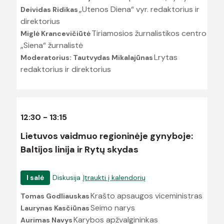
„Utenos Diena“ vyr. redaktorius ir
Deividas Ridikas
direktorius
Tiriamosios žurnalistikos centro
Miglė Krancevičiūtė
„Siena“ žurnalistė
Lrytas
Moderatorius: Tautvydas Mikalajūnas
redaktorius ir direktorius
12:30 - 13:15
Lietuvos vaidmuo regioninėje gynyboje:
Baltijos linija ir Rytų skydas
I salė
Diskusija
Įtraukti į kalendorių
Krašto apsaugos viceministras
Tomas Godliauskas
Seimo narys
Laurynas Kasčiūnas
Karybos apžvalgininkas
Aurimas Navys