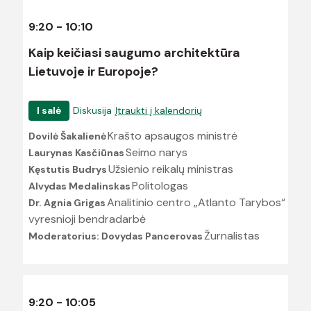
9:20 - 10:10
Kaip keičiasi saugumo architektūra
Lietuvoje ir Europoje?
I salė
Diskusija
Įtraukti į kalendorių
Krašto apsaugos ministrė
Dovilė Šakalienė
Seimo narys
Laurynas Kasčiūnas
Užsienio reikalų ministras
Kęstutis Budrys
Politologas
Alvydas Medalinskas
Analitinio centro „Atlanto Tarybos“
Dr. Agnia Grigas
vyresnioji bendradarbė
Žurnalistas
Moderatorius: Dovydas Pancerovas
9:20 - 10:05