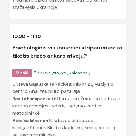
stažavęsis Ukrainoje
10:30 - 11:10
Psichologinis visuomenės atsparumas: ko
tikėtis krizės ar karo atveju?
V salė
Diskusija
Įtraukti į kalendorių
Nacionalinio krizių valdymo
Dr. Ieva Gajauskaitė
centro Analizės biuro patarėja
Gen. Jono Žemaičio Lietuvos
Rosita Kanapeckaitė
karo akademijos Lyderių ugdymo centro
metodininkė
Lietuvos didžiosios
Asta Vaikšnorienė
kunigaikštienės Birutės karininkų šeimų moterų
sąjungos pirmininkė