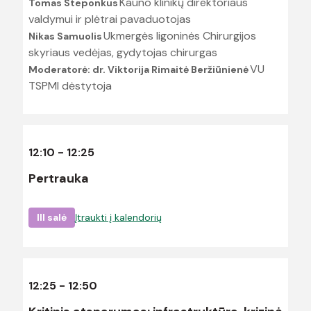
Kauno klinikų direktoriaus
Tomas Steponkus
valdymui ir plėtrai pavaduotojas
Ukmergės ligoninės Chirurgijos
Nikas Samuolis
skyriaus vedėjas, gydytojas chirurgas
VU
Moderatorė: dr. Viktorija Rimaitė Beržiūnienė
TSPMI dėstytoja
12:10 - 12:25
Pertrauka
III salė
Įtraukti į kalendorių
12:25 - 12:50