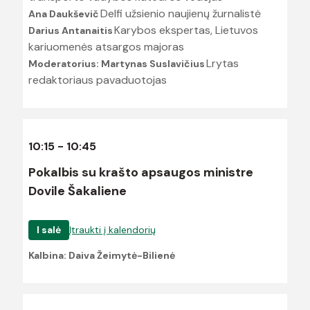
Delfi užsienio naujienų žurnalistė
Ana Daukševič
Karybos ekspertas, Lietuvos
Darius Antanaitis
kariuomenės atsargos majoras
Lrytas
Moderatorius: Martynas Suslavičius
redaktoriaus pavaduotojas
10:15 - 10:45
Pokalbis su krašto apsaugos ministre
Dovile Šakaliene
I salė
Įtraukti į kalendorių
Kalbina: Daiva Žeimytė-Bilienė