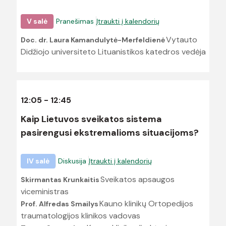
V salė
Pranešimas
Įtraukti į kalendorių
Vytauto
Doc. dr. Laura Kamandulytė-Merfeldienė
Didžiojo universiteto Lituanistikos katedros vedėja
12:05 - 12:45
Kaip Lietuvos sveikatos sistema
pasirengusi ekstremalioms situacijoms?
IV salė
Diskusija
Įtraukti į kalendorių
Sveikatos apsaugos
Skirmantas Krunkaitis
viceministras
Kauno klinikų Ortopedijos
Prof. Alfredas Smailys
traumatologijos klinikos vadovas