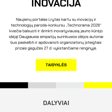
INOVACIJA
Naujienų portalas Lrytas kartu su inovacijų ir
technologijų paroda-konkursu „Technorama 2026“
kviečia balsuoti ir išrinkti inovatyviausią jauno kūrėjo
idėją! Daugiausia simpatijų surinkusios idėjos autoriai
bus paskelbti ir apdovanoti organizatorių įsteigtais
prizais gegužės 27 d. vykstančiame renginyje.
TAISYKLĖS
DALYVIAI