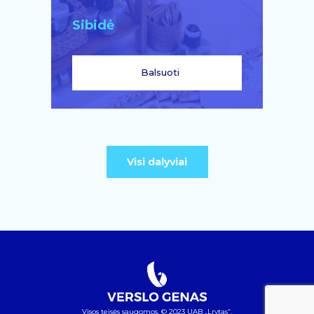
Sibidė
Balsuoti
Visi dalyviai
Visos teisės saugomos. © 2023 UAB „Lrytas“.