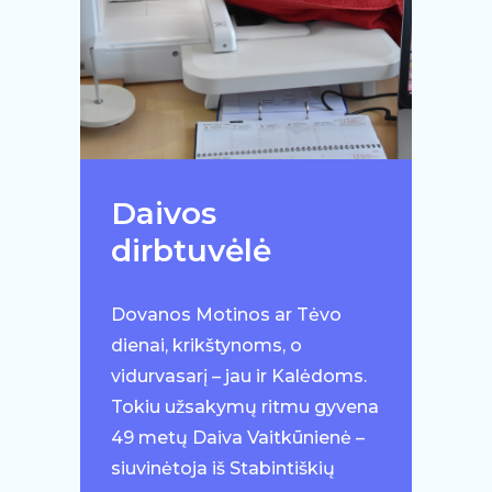
Daivos
dirbtuvėlė
Dovanos Motinos ar Tėvo
dienai, krikštynoms, o
vidurvasarį – jau ir Kalėdoms.
Tokiu užsakymų ritmu gyvena
49 metų Daiva Vaitkūnienė –
siuvinėtoja iš Stabintiškių