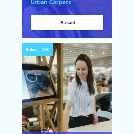
Urban Carpets
Balsuoti
Balsų:
260