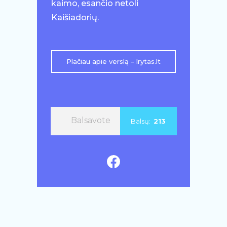
kaimo, esančio netoli
Kaišiadorių.
Plačiau apie verslą – lrytas.lt
Balsavote
Balsų:
213