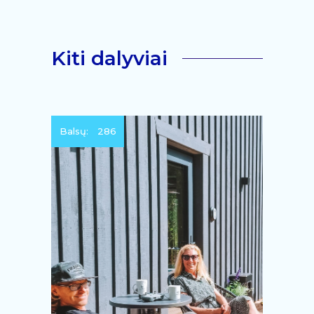
Kiti dalyviai
Balsų:
286