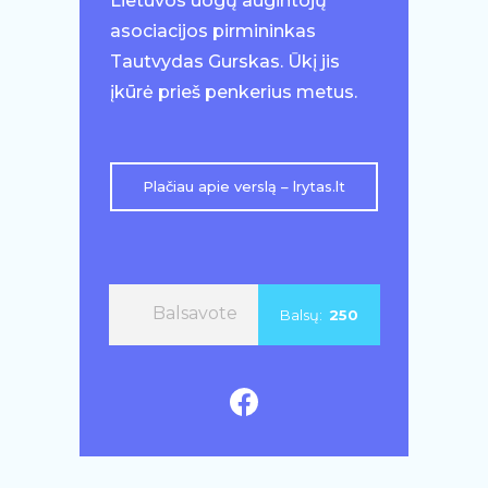
Lietuvos uogų augintojų
asociacijos pirmininkas
Tautvydas Gurskas. Ūkį jis
įkūrė prieš penkerius metus.
Plačiau apie verslą – lrytas.lt
Balsavote
Balsų:
250