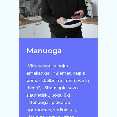
Manuoga
„Vidurvasarį sunoks
ameliankiai, ir šiemet, kaip ir
pernai, skelbsime atvirų vartų
dieną“, – šitaip apie savo
šiaurietiškų uogų ūkį
„Manuoga“ prakalbo
agronomas, sodininkas,