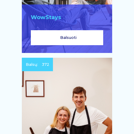
WowStays
Balsuoti
Balsų:
372