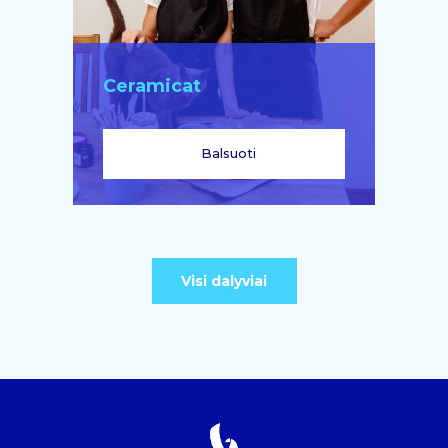
Ceramicat
Balsuoti
Visi dalyviai