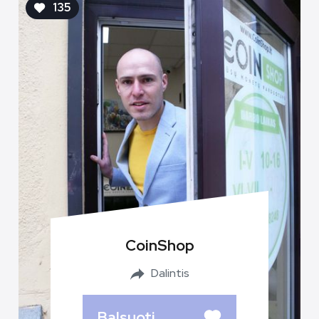
135
CoinShop
Dalintis
Balsuoti