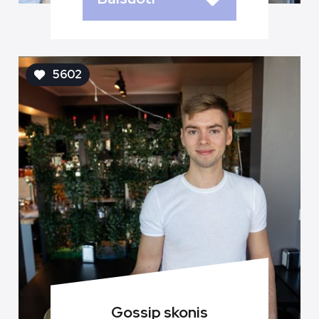
5602
Gossip skonis