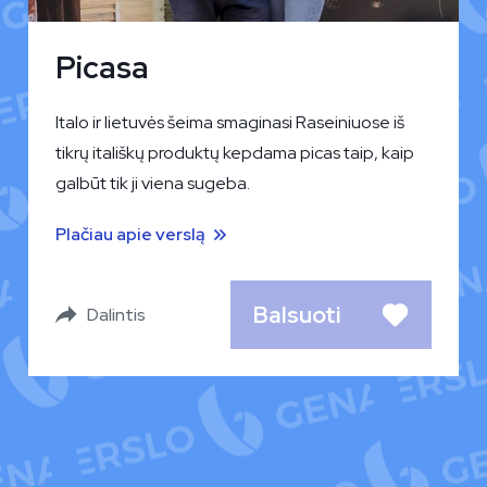
Picasa
Italo ir lietuvės šeima smaginasi Raseiniuose iš
tikrų itališkų produktų kepdama picas taip, kaip
galbūt tik ji viena sugeba.
Plačiau apie verslą
Balsuoti
Dalintis