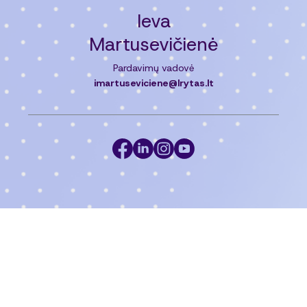
Ieva
Martusevičienė
Pardavimų vadovė
imartuseviciene@lrytas.lt