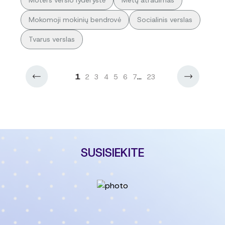
Moters verslo lyderystė
Metų atradimas
Mokomoji mokinių bendrovė
Socialinis verslas
Tvarus verslas
1
...
2
3
4
5
6
7
23
SUSISIEKITE