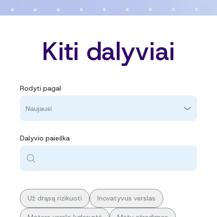
Kiti dalyviai
Rodyti pagal
Naujausi
Dalyvio paieška
Už drąsą rizikuoti
Inovatyvus verslas