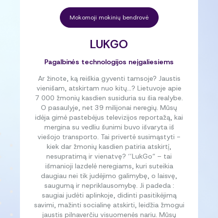
Mokomoji mokinių bendrovė
LUKGO
Pagalbinės technologijos neįgaliesiems
Ar žinote, ką reiškia gyventi tamsoje? Jaustis
vienišam, atskirtam nuo kitų…? Lietuvoje apie
7 000 žmonių kasdien susiduria su šia realybe.
O pasaulyje, net 39 milijonai neregių. Mūsų
idėja gimė pastebėjus televizijos reportažą, kai
mergina su vedliu šunimi buvo išvaryta iš
viešojo transporto. Tai privertė susimąstyti -
kiek dar žmonių kasdien patiria atskirtį,
nesupratimą ir vienatvę? ‘’LukGo“ – tai
išmanioji lazdelė neregiams, kuri suteikia
daugiau nei tik judėjimo galimybę, o laisvę,
saugumą ir nepriklausomybę. Ji padeda :
saugiai judėti aplinkoje, didinti pasitikėjimą
savimi, mažinti socialinę atskirti, leidžia žmogui
jaustis pilnaverčiu visuomenės nariu. Mūsų