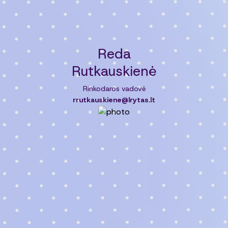
Reda
Rutkauskienė
Rinkodaros vadovė
rrutkauskiene@lrytas.lt