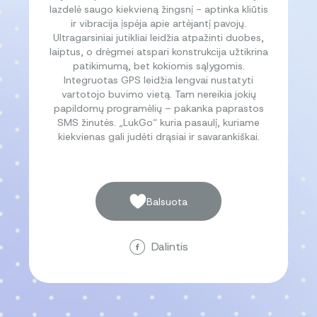
lazdelė saugo kiekvieną žingsnį - aptinka kliūtis
ir vibracija įspėja apie artėjantį pavojų.
Ultragarsiniai jutikliai leidžia atpažinti duobes,
laiptus, o drėgmei atspari konstrukcija užtikrina
patikimumą, bet kokiomis sąlygomis.
Integruotas GPS leidžia lengvai nustatyti
vartotojo buvimo vietą. Tam nereikia jokių
papildomų programėlių – pakanka paprastos
SMS žinutės. „LukGo“ kuria pasaulį, kuriame
kiekvienas gali judėti drąsiai ir savarankiškai.
Balsuota
Dalintis