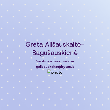
Greta Ališauskaitė-
Bagušauskienė
Verslo vystymo vadovė
galisauskaite@lrytas.lt