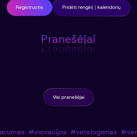
Registruotis
Pridėti renginį į kalendorių
Pranešėjai
Pranešėjai
Visi pranešėjai
mas
#inovacijos
#verslogenas
#verslas