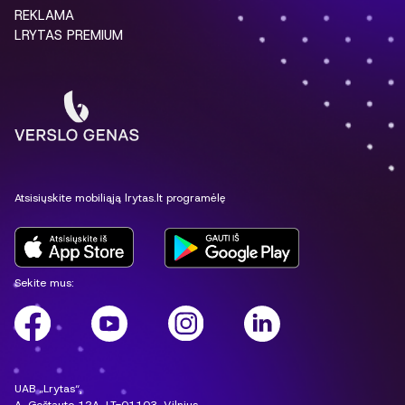
REKLAMA
LRYTAS PREMIUM
Atsisiųskite mobiliąją lrytas.lt programėlę
Sekite mus:
UAB „Lrytas“,
A. Goštauto 12A, LT-01103, Vilnius.