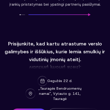
įrankių pristatymas bei ypatingi partnerių pasiūlymai.
Prisijunkite, kad kartu atrastume verslo
galimybes ir iššūkius, kurie lemia smulkių ir
vidutinių įmonių ateitį.
vidutinių įmonių ateitį.
galimybes ir iššūkius, kurie lemia smulkių ir
Gegužės 22 d.
Prisijunkite, kad kartu atrastume verslo
„Tauragės Bendruomenių
namai", Vytauto g. 141,
Tauragė