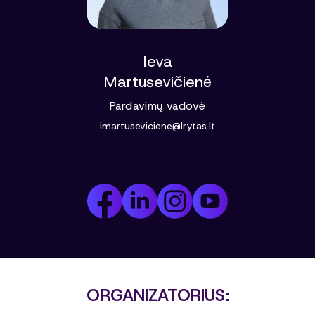
Ieva
Martusevičienė
Pardavimų vadovė
imartuseviciene@lrytas.lt
ORGANIZATORIUS: