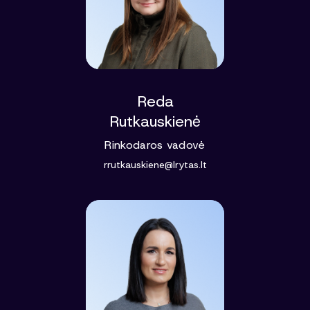
Reda
Rutkauskienė
Rinkodaros vadovė
rrutkauskiene@lrytas.lt