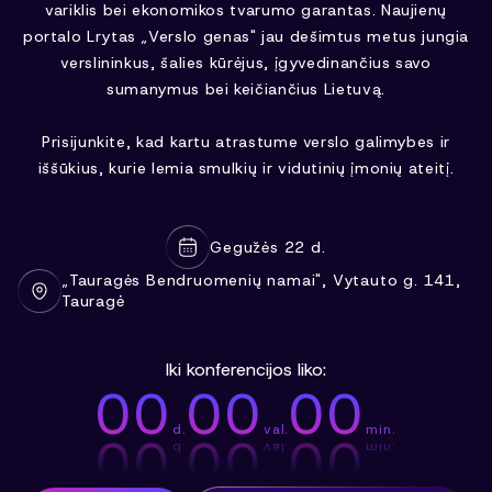
variklis bei ekonomikos tvarumo garantas. Naujienų
portalo Lrytas „Verslo genas" jau dešimtus metus jungia
verslininkus, šalies kūrėjus, įgyvedinančius savo
sumanymus bei keičiančius Lietuvą.
Prisijunkite, kad kartu atrastume verslo galimybes ir
iššūkius, kurie lemia smulkių ir vidutinių įmonių ateitį.
Gegužės 22 d.
„Tauragės Bendruomenių namai", Vytauto g. 141,
Tauragė
Iki konferencijos liko:
00
00
00
d.
val.
min.
00
00
00
d.
val.
min.