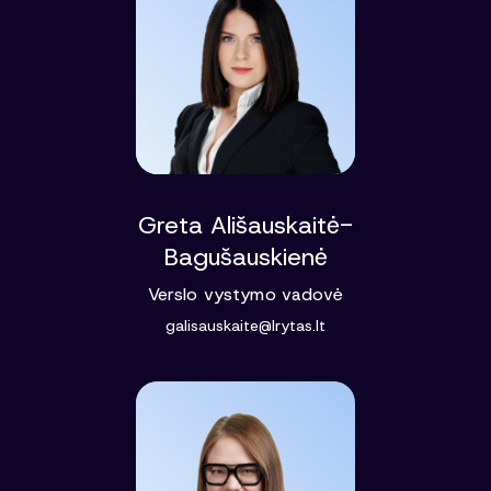
Greta Ališauskaitė-
Bagušauskienė
Verslo vystymo vadovė
galisauskaite@lrytas.lt