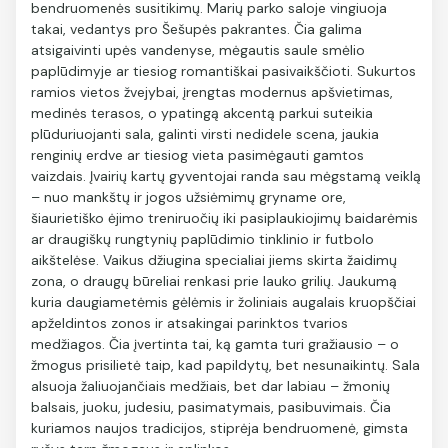
bendruomenės susitikimų. Marių parko saloje vingiuoja
takai, vedantys pro Šešupės pakrantes. Čia galima
atsigaivinti upės vandenyse, mėgautis saule smėlio
paplūdimyje ar tiesiog romantiškai pasivaikščioti. Sukurtos
ramios vietos žvejybai, įrengtas modernus apšvietimas,
medinės terasos, o ypatingą akcentą parkui suteikia
plūduriuojanti sala, galinti virsti nedidele scena, jaukia
renginių erdve ar tiesiog vieta pasimėgauti gamtos
vaizdais. Įvairių kartų gyventojai randa sau mėgstamą veiklą
– nuo mankštų ir jogos užsiėmimų gryname ore,
šiaurietiško ėjimo treniruočių iki pasiplaukiojimų baidarėmis
ar draugiškų rungtynių paplūdimio tinklinio ir futbolo
aikštelėse. Vaikus džiugina specialiai jiems skirta žaidimų
zona, o draugų būreliai renkasi prie lauko grilių. Jaukumą
kuria daugiametėmis gėlėmis ir žoliniais augalais kruopščiai
apželdintos zonos ir atsakingai parinktos tvarios
medžiagos. Čia įvertinta tai, ką gamta turi gražiausio – o
žmogus prisilietė taip, kad papildytų, bet nesunaikintų. Sala
alsuoja žaliuojančiais medžiais, bet dar labiau – žmonių
balsais, juoku, judesiu, pasimatymais, pasibuvimais. Čia
kuriamos naujos tradicijos, stiprėja bendruomenė, gimsta