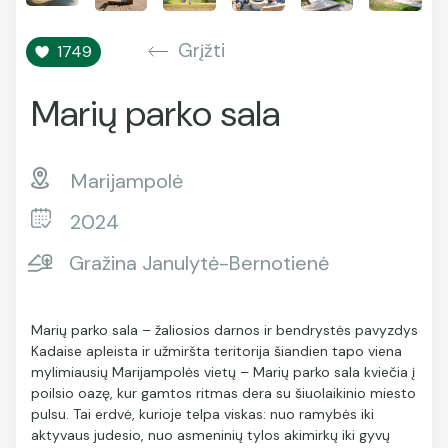
Grįžti
1749
Marių parko sala
Marijampolė
2024
Gražina Janulytė-Bernotienė
Marių parko sala – žaliosios darnos ir bendrystės pavyzdys
Kadaise apleista ir užmiršta teritorija šiandien tapo viena
mylimiausių Marijampolės vietų – Marių parko sala kviečia į
poilsio oazę, kur gamtos ritmas dera su šiuolaikinio miesto
pulsu. Tai erdvė, kurioje telpa viskas: nuo ramybės iki
aktyvaus judesio, nuo asmeninių tylos akimirkų iki gyvų