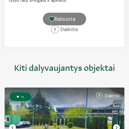
ryšys tarp žmogaus ir aplinkos.
Balsuota
Dalintis
Kiti dalyvaujantys objektai
Dalintis
85