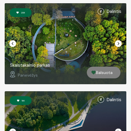
Dalintis
208
Skaistakalnio parkas
Balsuota
Panevėžys
Dalintis
196