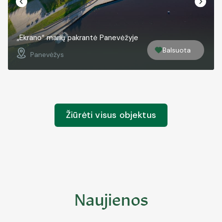
„Ekrano“ marių pakrantė Panevėžyje
Balsuota
Panevėžys
Žiūrėti visus objektus
Naujienos