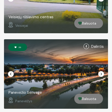
Veisiejų rūšiavimo centras
Balsuota
Veisiejai
Dalintis
213
Panevėžio Senvagė
Balsuota
Panevėžys