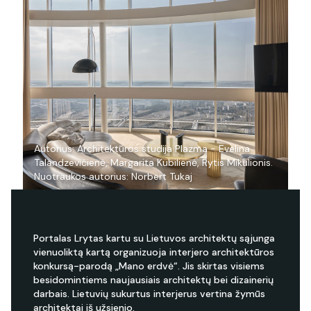
Autorius: Architektūros studija Plazma - Evelina
Au
Talandzevičienė, Margarita Kubilienė, Rytis Mikulionis.
Ba
Nuotraukos autorius: Norbert Tukaj
Le
Portalas Lrytas kartu su Lietuvos architektų sąjunga
vienuoliktą kartą organizuoja interjero architektūros
konkursą-parodą „Mano erdvė“. Jis skirtas visiems
besidomintiems naujausiais architektų bei dizainerių
darbais. Lietuvių sukurtus interjerus vertina žymūs
architektai iš užsienio.