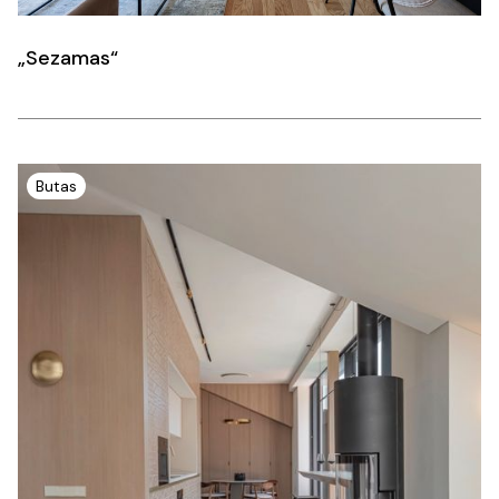
„Sezamas“
Butas