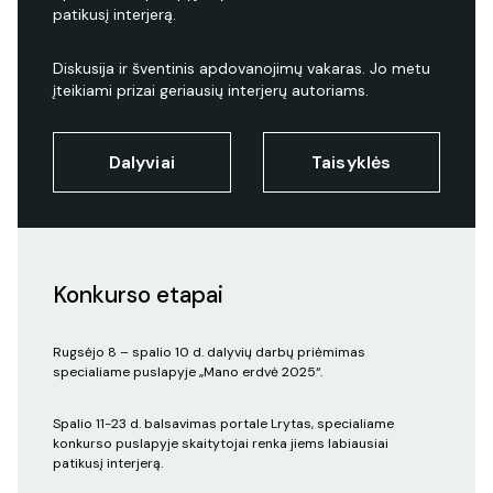
patikusį interjerą.
Diskusija ir šventinis apdovanojimų vakaras. Jo metu
įteikiami prizai geriausių interjerų autoriams.
Dalyviai
Taisyklės
Konkurso etapai
Rugsėjo 8 – spalio 10 d. dalyvių darbų priėmimas
specialiame puslapyje „Mano erdvė 2025“.
Spalio 11-23 d. balsavimas portale Lrytas, specialiame
konkurso puslapyje skaitytojai renka jiems labiausiai
patikusį interjerą.