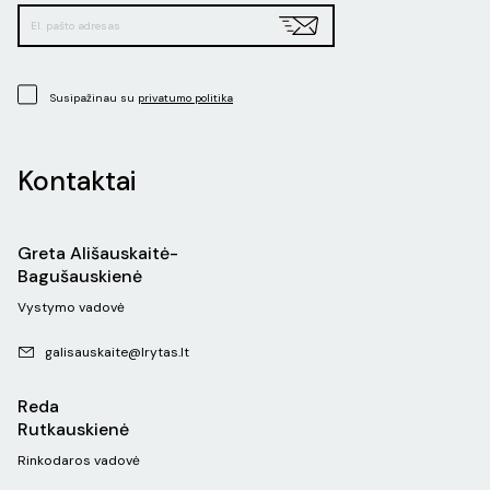
Susipažinau su
privatumo politika
Kontaktai
Greta Ališauskaitė-
Bagušauskienė
Vystymo vadovė
galisauskaite@lrytas.lt
Reda
Rutkauskienė
Rinkodaros vadovė