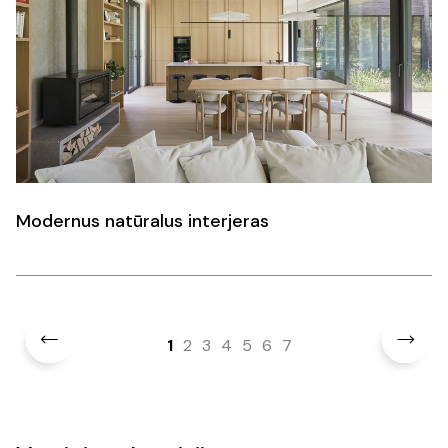
Modernus natūralus interjeras
1
2
3
4
5
6
7