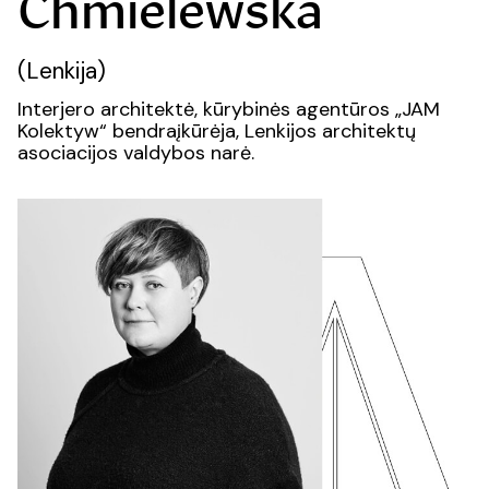
Chmielewska
(Lenkija)
Interjero architektė, kūrybinės agentūros „JAM
Kolektyw“ bendraįkūrėja, Lenkijos architektų
asociacijos valdybos narė.