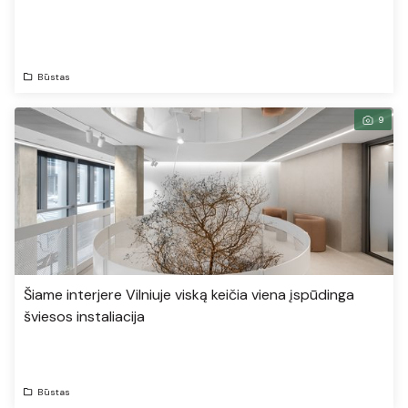
Būstas
9
Šiame interjere Vilniuje viską keičia viena įspūdinga
šviesos instaliacija
Būstas