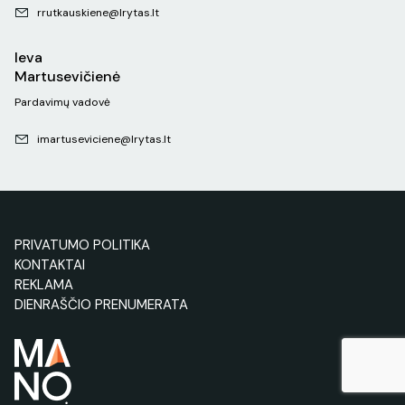
rrutkauskiene@lrytas.lt
Ieva
Martusevičienė
Pardavimų vadovė
imartuseviciene@lrytas.lt
PRIVATUMO POLITIKA
KONTAKTAI
REKLAMA
DIENRAŠČIO PRENUMERATA