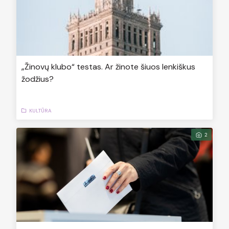
„Žinovų klubo“ testas. Ar žinote šiuos lenkiškus
žodžius?
KULTŪRA
2