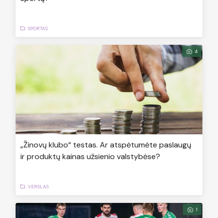
SPORTAS
4
„Žinovų klubo“ testas. Ar atspėtumėte paslaugų
ir produktų kainas užsienio valstybėse?
VERSLAS
1