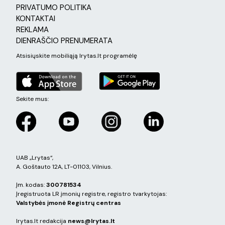
PRIVATUMO POLITIKA
KONTAKTAI
REKLAMA
DIENRAŠČIO PRENUMERATA
Atsisiųskite mobiliąją lrytas.lt programėlę
Sekite mus:
UAB „Lrytas“,
A. Goštauto 12A, LT-01103, Vilnius.
Įm. kodas:
300781534
Įregistruota LR įmonių registre, registro tvarkytojas:
Valstybės įmonė Registrų centras
lrytas.lt redakcija
news@lrytas.lt