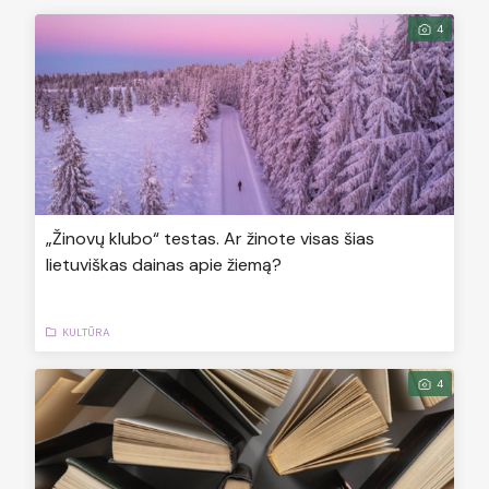
4
„Žinovų klubo“ testas. Ar žinote visas šias
lietuviškas dainas apie žiemą?
KULTŪRA
4