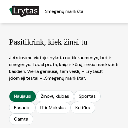
Smegenų mankšta
Pasitikrink, kiek žinai tu
Jei stovime vietoje, nyksta ne tik raumenys, bet ir
smegenys. Todėl protą, kaip ir kūną, reikia mankštinti
kasdien. Viena geriausių tam veiklų – Lrytas.lt
įdomieji testai – „Smegenų mankšta“.
Naujausi
Žinovų klubas
Sportas
Pasaulis
IT ir Mokslas
Kultūra
Gamta