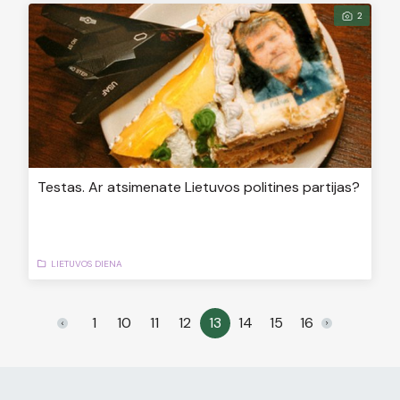
2
Testas. Ar atsimenate Lietuvos politines partijas?
LIETUVOS DIENA
1
10
11
12
13
14
15
16