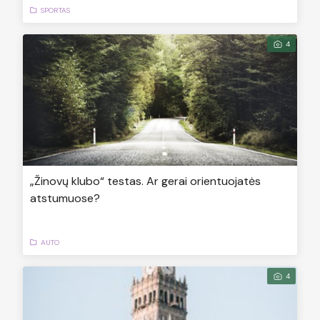
SPORTAS
4
„Žinovų klubo“ testas. Ar gerai orientuojatės
atstumuose?
AUTO
4