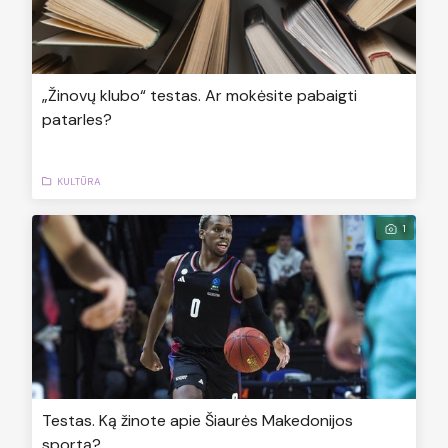
„Žinovų klubo“ testas. Ar mokėsite pabaigti
patarles?
KULTŪRA
1
Testas. Ką žinote apie Šiaurės Makedonijos
sportą?