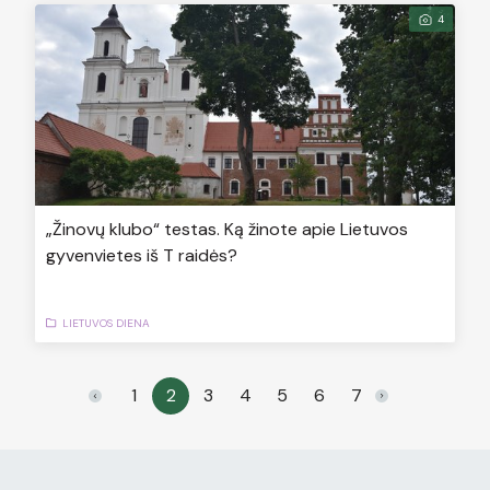
4
„Žinovų klubo“ testas. Ką žinote apie Lietuvos
gyvenvietes iš T raidės?
LIETUVOS DIENA
1
2
3
4
5
6
7