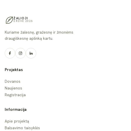
ŽALIOJI
ERDVĖ 2026
Kuriame žalesnę, gražesnę ir žmonėms
draugiškesnę aplinką kartu.
Projektas
Dovanos
Naujienos
Registracija
Informacija
Apie projektą
Balsavimo taisyklės