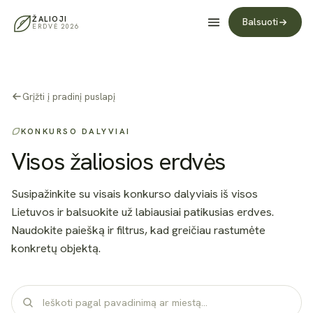
ŽALIOJI
Balsuoti
ERDVĖ 2026
Grįžti į pradinį puslapį
KONKURSO DALYVIAI
Visos žaliosios erdvės
Susipažinkite su visais konkurso dalyviais iš visos
Lietuvos ir balsuokite už labiausiai patikusias erdves.
Naudokite paiešką ir filtrus, kad greičiau rastumėte
konkretų objektą.