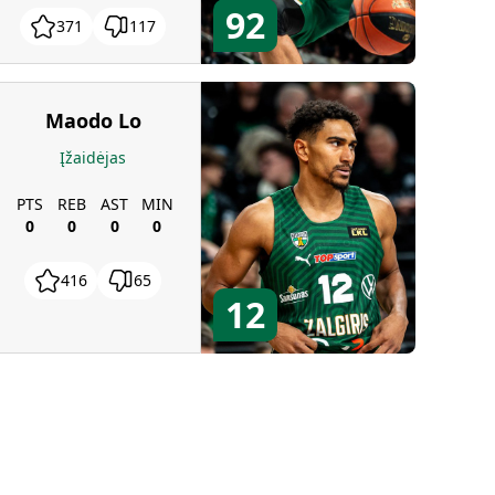
92
371
117
Maodo Lo
Įžaidėjas
PTS
REB
AST
MIN
0
0
0
0
416
65
12