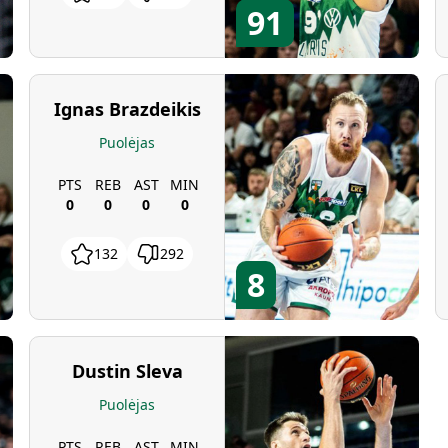
91
Ignas Brazdeikis
Puolėjas
PTS
REB
AST
MIN
0
0
0
0
132
292
8
Dustin Sleva
Puolėjas
PTS
REB
AST
MIN