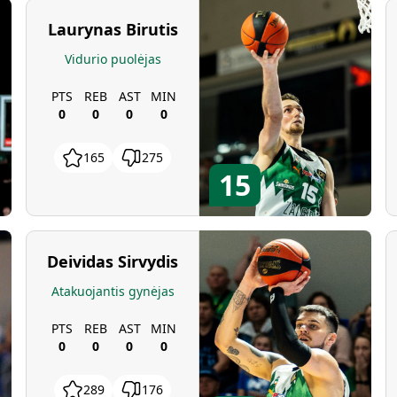
Laurynas Birutis
Vidurio puolėjas
PTS
REB
AST
MIN
0
0
0
0
165
275
15
Deividas Sirvydis
Atakuojantis gynėjas
PTS
REB
AST
MIN
0
0
0
0
289
176