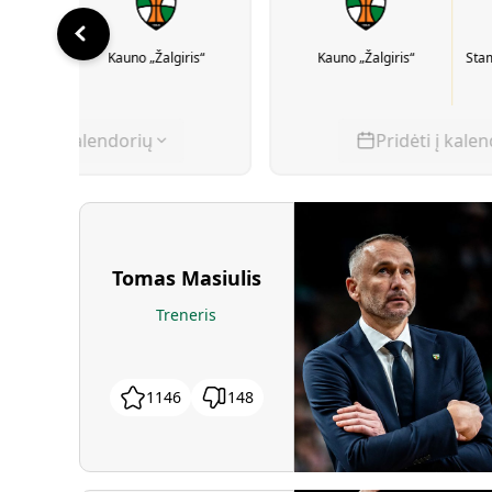
nerbahce“
Kauno „Žalgiris“
Kauno „Žalgiris“
Sta
Pridėti į kalendorių
Pridėti į kale
Tomas Masiulis
Treneris
1146
148