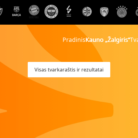
Pradinis
Kauno „Žalgiris“
Tva
Visas tvarkaraštis ir rezultatai