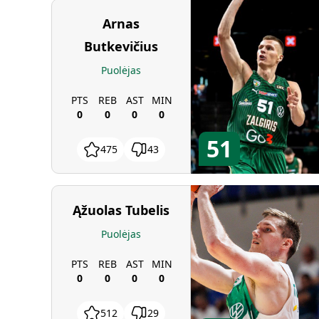
Arnas
Butkevičius
Puolėjas
PTS
REB
AST
MIN
0
0
0
0
51
475
43
Ąžuolas Tubelis
Puolėjas
PTS
REB
AST
MIN
0
0
0
0
512
29