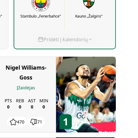
“
Stambulo „Fenerbahce“
Kauno „Žalgiris“
Pridėti į kalendorių
Nigel Williams-
Goss
Įžaidėjas
PTS
REB
AST
MIN
0
0
0
0
1
470
71