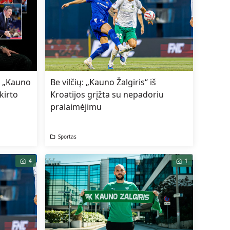
e „Kauno
Be vilčių: „Kauno Žalgiris“ iš
kirto
Kroatijos grįžta su nepadoriu
pralaimėjimu
Sportas
4
1