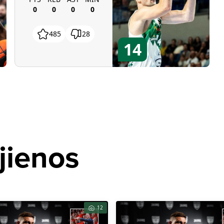
0
0
0
0
485
28
14
jienos
12