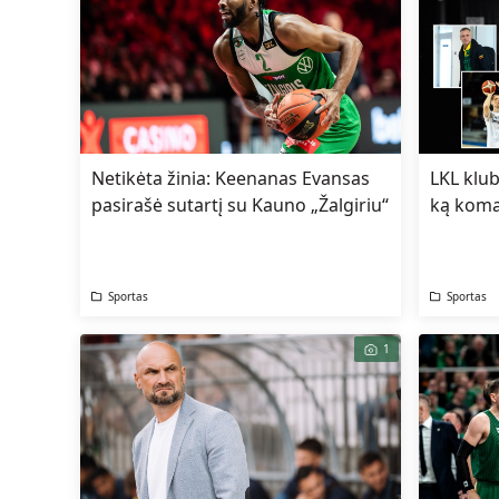
Netikėta žinia: Keenanas Evansas
LKL klub
pasirašė sutartį su Kauno „Žalgiriu“
ką koma
Sportas
Sportas
1