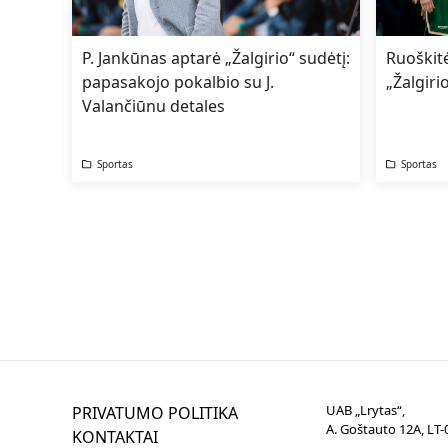
P. Jankūnas aptarė „Žalgirio“ sudėtį:
Ruoškitė
papasakojo pokalbio su J.
„Žalgiri
Valančiūnu detales
Sportas
Sportas
UAB „Lrytas“,
PRIVATUMO POLITIKA
A. Goštauto 12A, LT-0
KONTAKTAI