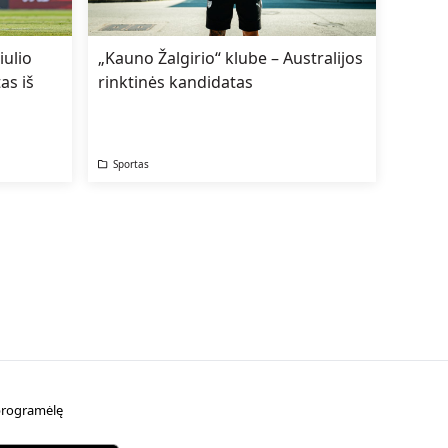
iulio
„Kauno Žalgirio“ klube – Australijos
as iš
rinktinės kandidatas
Sportas
t programėlę