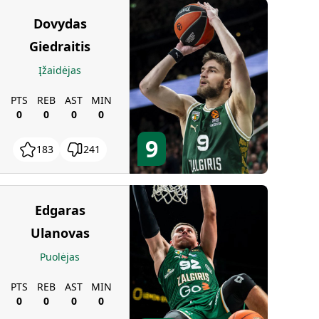
Dovydas
Giedraitis
Įžaidėjas
PTS
REB
AST
MIN
0
0
0
0
9
183
241
Edgaras
Ulanovas
Puolėjas
PTS
REB
AST
MIN
0
0
0
0