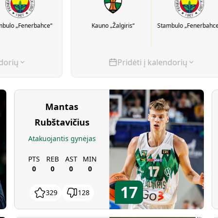
mbulo „Fenerbahce“
Kauno „Žalgiris“
Stambulo „Fenerbahce
ndorių
Pridėti į kalendorių
Mantas
Rubštavičius
Atakuojantis gynėjas
PTS
REB
AST
MIN
0
0
0
0
17
329
128