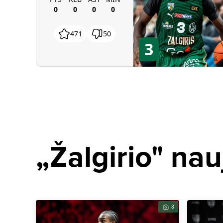
0
0
0
0
471
50
3
„Žalgirio" nau
8