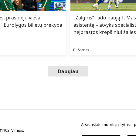
s: prasidėjo vieša
„Žalgiris“ rado naują T. Mas
o“ Eurolygos bilietų prekyba
asistentą – atvyks specialist
neįprastos krepšiniui šalies
Sportas
Daugiau
Atsisiųskite mobiliąją lrytas.l
1103, Vilnius.