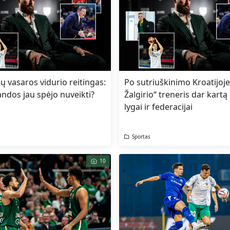
ų vasaros vidurio reitingas:
Po sutriuškinimo Kroatijoj
ndos jau spėjo nuveikti?
Žalgirio“ treneris dar kartą 
lygai ir federacijai
Sportas
10