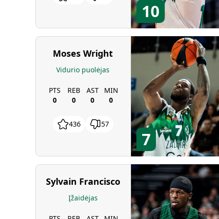
10
Moses Wright
Vidurio puolėjas
PTS
REB
AST
MIN
0
0
0
0
436
57
7
Sylvain Francisco
Įžaidėjas
PTS
REB
AST
MIN