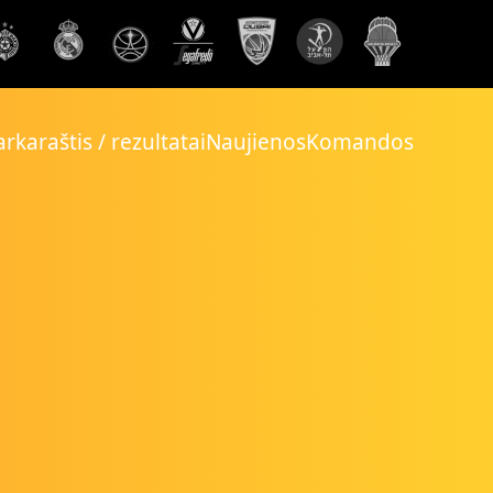
rkaraštis / rezultatai
Naujienos
Komandos